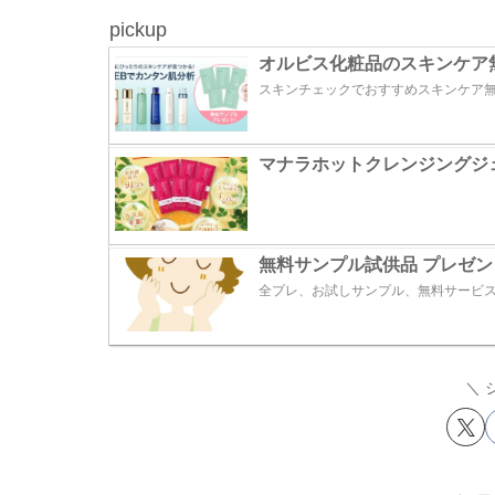
pickup
オルビス化粧品のスキンケア
スキンチェックでおすすめスキンケア
マナラホットクレンジングジ
無料サンプル試供品 プレゼン
全プレ、お試しサンプル、無料サービ