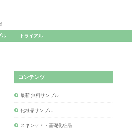
報
プル
トライアル
コンテンツ
最新 無料サンプル
化粧品サンプル
スキンケア・基礎化粧品