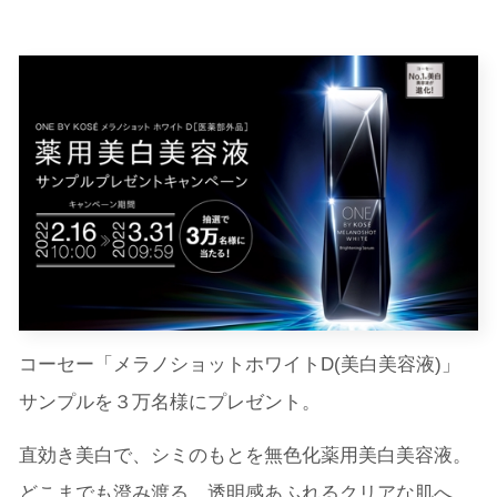
コーセー「メラノショットホワイトD(美白美容液)」
サンプルを３万名様にプレゼント。
直効き美白で、シミのもとを無色化薬用美白美容液。
どこまでも澄み渡る、透明感あふれるクリアな肌へ。