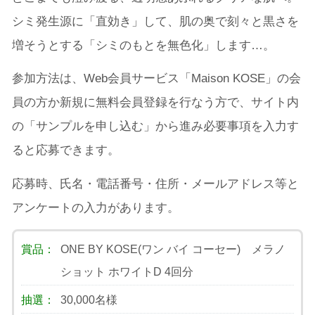
シミ発生源に「直効き」して、肌の奥で刻々と黒さを
増そうとする「シミのもとを無色化」します…。
参加方法は、Web会員サービス「Maison KOSE」の会
員の方か新規に無料会員登録を行なう方で、サイト内
の「サンプルを申し込む」から進み必要事項を入力す
ると応募できます。
応募時、氏名・電話番号・住所・メールアドレス等と
アンケートの入力があります。
賞品：
ONE BY KOSE(ワン バイ コーセー) メラノ
ショット ホワイトD 4回分
抽選：
30,000名様