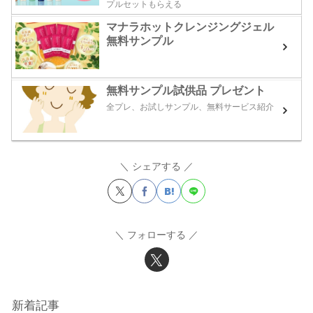
プルセットもらえる
マナラホットクレンジングジェル
無料サンプル
無料サンプル試供品 プレゼント
全プレ、お試しサンプル、無料サービス紹介
シェアする
フォローする
新着記事