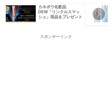
カネボウ化粧品
DEW「リンクルスマッ
シュ」現品をプレゼント
スポンサーリンク