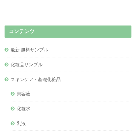
コンテンツ
最新 無料サンプル
化粧品サンプル
スキンケア・基礎化粧品
美容液
化粧水
乳液