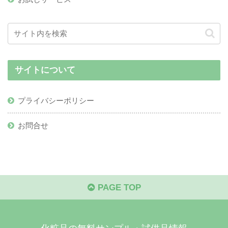
サイトについて
プライバシーポリシー
お問合せ
PAGE TOP